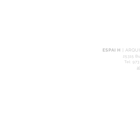
ESPAI H
| ARQU
25315 Bu
Tel: 973
a