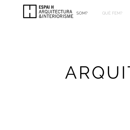
INICI
QUI SOM?
QUÈ FEM?
ARQUI